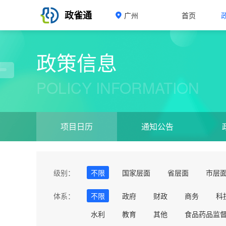
政雀通
广州
首页
政策信息
POLICY INFORMATION
项目日历
通知公告
级别：
不限
国家层面
省层面
市层
体系：
不限
政府
财政
商务
科
水利
教育
其他
食品药品监