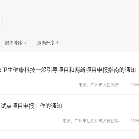
康
国资委
金融
科教
公安
人才资源与就业服务中
城市管理和综合执法
信访
政务服务数据管理
住房公积金管
层面降序
层面升序
州市卫生健康科技一般引导项目和两新项目申报指南的通知
来源：广州市人民政府
2026
术试点项目申报工作的通知
来源：广州市住房和城乡建设局
2026