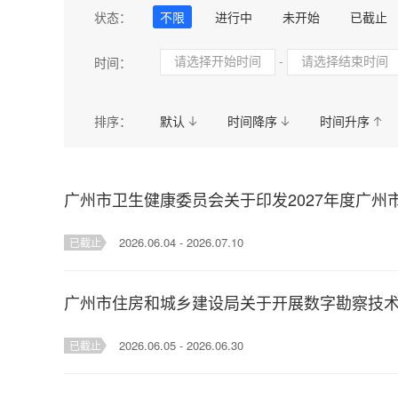
民政
司法
自然规划
卫生健
状态：
不限
进行中
未开始
已截止
应急管理
统计
医疗保障局
-
时间：
排序：
默认
时间降序
时间升序
广州市卫生健康委员会关于印发2027年度广
2026.06.04 - 2026.07.10
已截止
广州市住房和城乡建设局关于开展数字勘察技
2026.06.05 - 2026.06.30
已截止